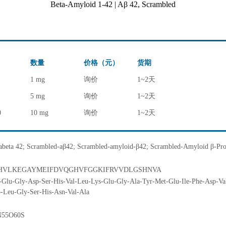
Beta-Amyloid 1-42 | Aβ 42, Scrambled
数量
价格（元）
货期
1 mg
询价
1~2天
5 mg
询价
1~2天
0
10 mg
询价
1~2天
abeta 42; Scrambled-aβ42; Scrambled-amyloid-β42; Scrambled-Amyloid β-Prot
HVLKEGAYMEIFDVQGHVFGGKIFRVVDLGSHNVA
a-Glu-Gly-Asp-Ser-His-Val-Leu-Lys-Glu-Gly-Ala-Tyr-Met-Glu-Ile-Phe-Asp-Va
p-Leu-Gly-Ser-His-Asn-Val-Ala
N55O60S