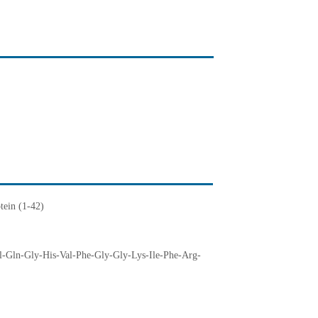
ein (1-42)
l-Gln-Gly-His-Val-Phe-Gly-Gly-Lys-Ile-Phe-Arg-