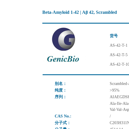
Beta-Amyloid 1-42 | Aβ 42, Scrambled
货号
AS-42-T-1
AS-42-T-5
AS-42-T-1
别名：
Scrambled-
纯度：
>95%
序列：
AIAEGDS
Ala-Ile-Al
Val-Val-As
CAS No.:
/
分子式：
C203H311