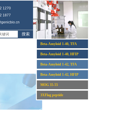
 1270
 1877
enicbio.cn
搜索
Beta-Amyloid 1-40, TFA
Beta-Amyloid 1-40, HFIP
Beta-Amyloid 1-42, TFA
Beta-Amyloid 1-42, HFIP
MOG 35-55
3XFlag peptide