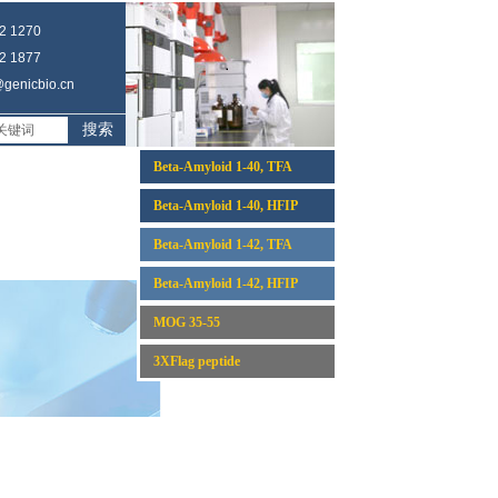
 1270
 1877
enicbio.cn
搜索
Beta-Amyloid 1-40, TFA
Beta-Amyloid 1-40, HFIP
Beta-Amyloid 1-42, TFA
Beta-Amyloid 1-42, HFIP
MOG 35-55
3XFlag peptide