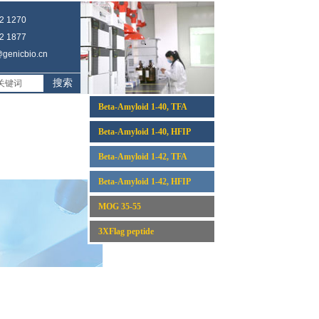
 1270
 1877
enicbio.cn
搜索
Beta-Amyloid 1-40, TFA
Beta-Amyloid 1-40, HFIP
Beta-Amyloid 1-42, TFA
Beta-Amyloid 1-42, HFIP
MOG 35-55
3XFlag peptide