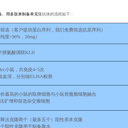
备。用多肽来制备单克
隆抗体的流程如下
：
计和筛选（客户提供蛋白序列，我们免费筛选抗原序列）
纯度>90%，20mg）
端半胱氨酸偶联KLH
lb/c小鼠，共免疫4~5次
鼠血清，分别做ELISA检测
效价最高的小鼠的取脾细胞与小鼠骨髓瘤细胞融合
SA方法扩增和筛选杂交瘤细胞
稀释法克隆两个（最多五个）阳性亲本克隆
两个阳性克隆用于制备腹水