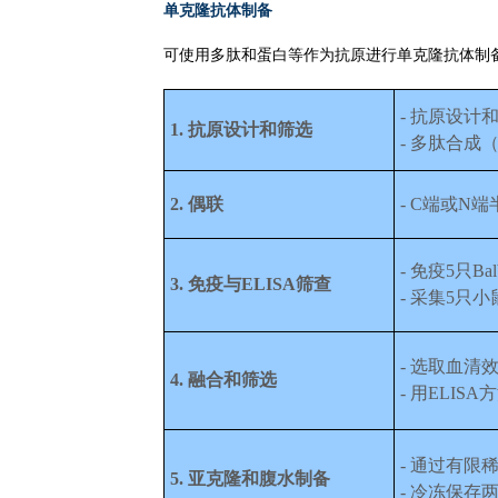
单克隆抗体制备
可使用多肽和蛋白等作为抗原进行单克隆抗体制
- 抗原设
1. 抗原设计和筛选
- 多肽合成（
2. 偶联
- C端或N
- 免疫5只Ba
3. 免疫与ELISA筛查
- 采集5只小
- 选取血清
4. 融合和筛选
- 用ELI
- 通过有限
5. 亚克隆和腹水制备
- 冷冻保存